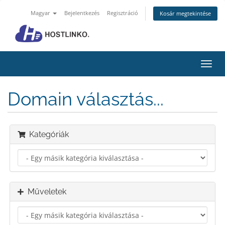
Magyar
Bejelentkezés
Regisztráció
Kosár megtekintése
Váltá
a
navig
Domain választás...
Kategóriák
Műveletek