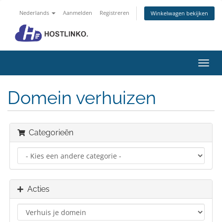
Nederlands
Aanmelden
Registreren
Winkelwagen bekijken
Navig
in-/u
Domein verhuizen
Categorieën
Acties