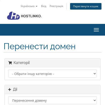
Українська
Вхід
Реєстрація
Переглянути кошик
Пере
наві
Перенести домен
Категорії
Дії